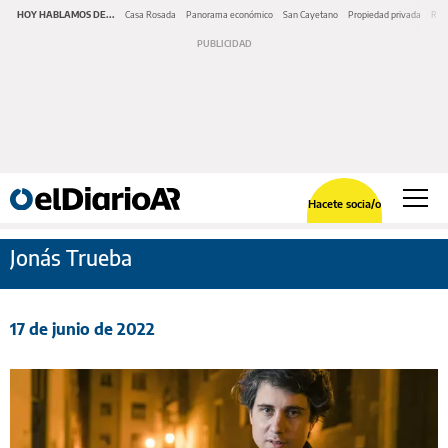
HOY HABLAMOS DE...
Casa Rosada
Panorama económico
San Cayetano
Propiedad privada
Repr
Hacete socia/o
Jonás Trueba
17 de junio de 2022