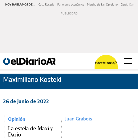
HOY HABLAMOS DE...
Casa Rosada
Panorama económico
Marcha de San Cayetano
García Cuerva
Hacete socia/o
Maximiliano Kosteki
26 de junio de 2022
Juan Grabois
Opinión
La estela de Maxi y
Darío