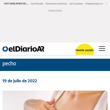
HOY HABLAMOS DE...
Casa Rosada
Panorama económico
San Cayetano
Propiedad privada
Repr
Hacete socia/o
pecho
19 de julio de 2022