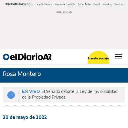
HOY HABLAMOS DE...
Ley de Tierras
Propiedad privada
Javier Milei
Brasil
Puertos
San Cayeta
Hacete socia/o
Rosa Montero
EN VIVO
El Senado debate la Ley de Inviolabilidad
de la Propiedad Privada
30 de mayo de 2022