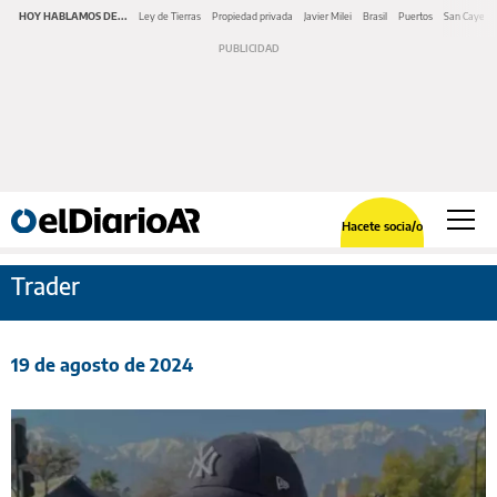
HOY HABLAMOS DE...
Ley de Tierras
Propiedad privada
Javier Milei
Brasil
Puertos
San Cayeta
Hacete socia/o
Trader
19 de agosto de 2024