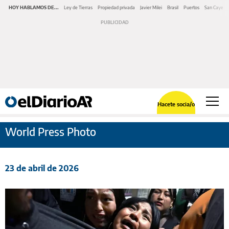
HOY HABLAMOS DE...
Ley de Tierras
Propiedad privada
Javier Milei
Brasil
Puertos
San Cayeta
Hacete socia/o
World Press Photo
23 de abril de 2026