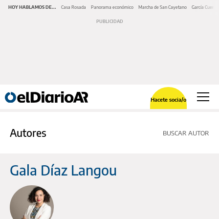
HOY HABLAMOS DE...
Casa Rosada
Panorama económico
Marcha de San Cayetano
García Cuerva
Hacete socia/o
Autores
BUSCAR AUTOR
Gala Díaz Langou