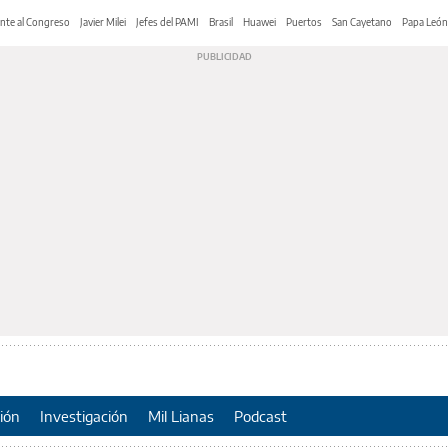
nte al Congreso
Javier Milei
Jefes del PAMI
Brasil
Huawei
Puertos
San Cayetano
Papa León
ión
Investigación
Mil Lianas
Podcast