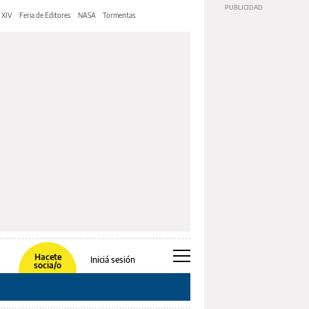
 XIV
Feria de Editores
NASA
Tormentas
Hacete
Iniciá sesión
socia/o