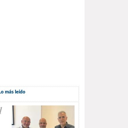
Lo más leído
1