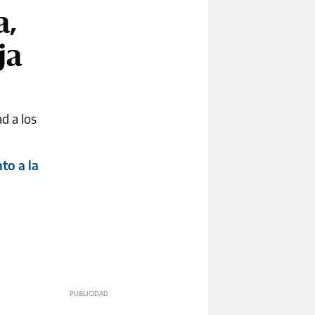
a,
ja
d a los
to a la