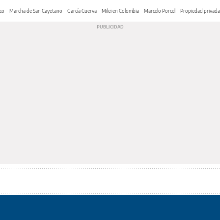
co
Marcha de San Cayetano
García Cuerva
Milei en Colombia
Marcelo Porcel
Propiedad privada