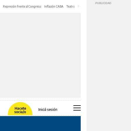
Represión frente al Congreso
Inflación CABA
Teatro
Feria de Editores
Mery Streep
Hacete
Iniciá sesión
socia/o