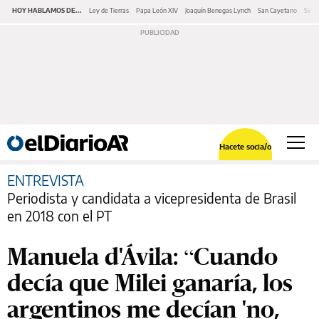
HOY HABLAMOS DE...
Ley de Tierras
Papa León XIV
Joaquín Benegas Lynch
San Cayetano
Swap
Hacete socia/o
ENTREVISTA
Periodista y candidata a vicepresidenta de Brasil
en 2018 con el PT
Manuela d'Ávila: “Cuando
decía que Milei ganaría, los
argentinos me decían 'no,