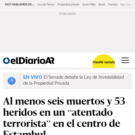
HOY HABLAMOS DE...
Ley de Tierras
Propiedad privada
Javier Milei
Brasil
Puertos
San Cayeta
Hacete socia/o
EN VIVO
El Senado debate la Ley de Inviolabilidad
de la Propiedad Privada
Al menos seis muertos y 53
heridos en un “atentado
terrorista” en el centro de
Estambul