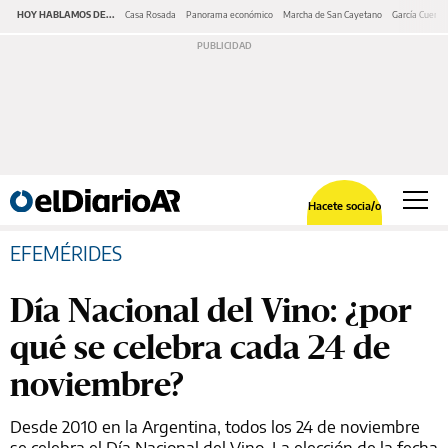
HOY HABLAMOS DE...
Casa Rosada
Panorama económico
Marcha de San Cayetano
García Cuerva
Hacete socia/o
EFEMÉRIDES
Día Nacional del Vino: ¿por
qué se celebra cada 24 de
noviembre?
Desde 2010 en la Argentina, todos los 24 de noviembre
se celebra el Día Nacional del Vino. La elección de la fecha