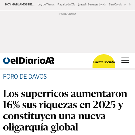
HOY HABLAMOS DE...
Ley de Tierras
Papa León XIV
Joaquín Benegas Lynch
San Cayetano
Swap
Hacete socia/o
FORO DE DAVOS
Los superricos aumentaron
16% sus riquezas en 2025 y
constituyen una nueva
oligarquía global