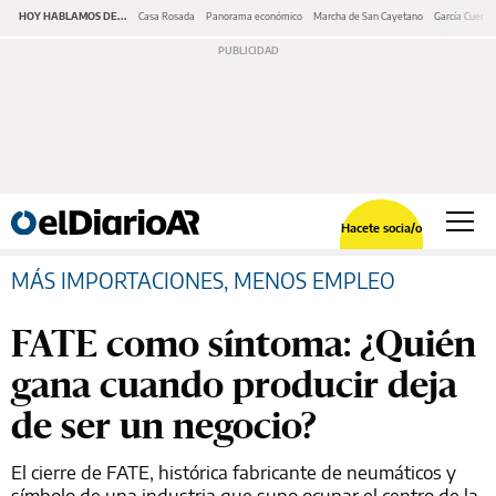
HOY HABLAMOS DE...
Casa Rosada
Panorama económico
Marcha de San Cayetano
García Cuerva
Hacete socia/o
MÁS IMPORTACIONES, MENOS EMPLEO
FATE como síntoma: ¿Quién
gana cuando producir deja
de ser un negocio?
El cierre de FATE, histórica fabricante de neumáticos y
símbolo de una industria que supo ocupar el centro de la