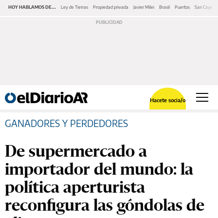
HOY HABLAMOS DE...
Ley de Tierras
Propiedad privada
Javier Milei
Brasil
Puertos
San Cayeta
Hacete socia/o
GANADORES Y PERDEDORES
De supermercado a
importador del mundo: la
política aperturista
reconfigura las góndolas de