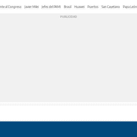
nte al Congreso
Javier Milei
Jefes del PAMI
Brasil
Huawei
Puertos
San Cayetano
Papa León