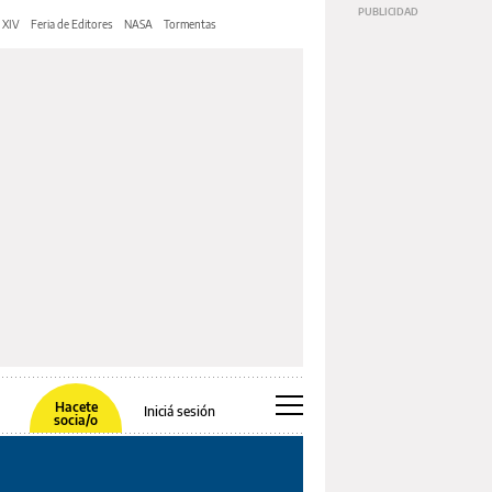
 XIV
Feria de Editores
NASA
Tormentas
Hacete
Iniciá sesión
socia/o