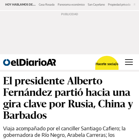
HOY HABLAMOS DE...
Casa Rosada
Panorama económico
San Cayetano
Propiedad privada
Repr
Hacete socia/o
El presidente Alberto
Fernández partió hacia una
gira clave por Rusia, China y
Barbados
Viaja acompañado por el canciller Santiago Cafiero; la
gobernadora de Río Negro, Arabela Carreras; los