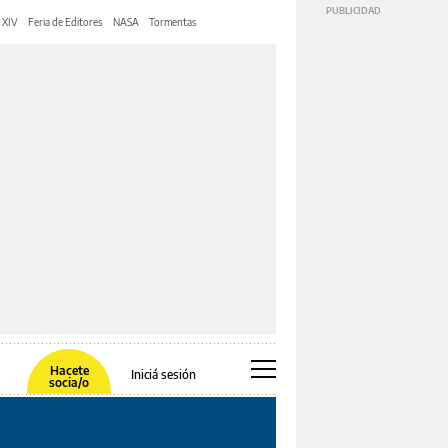
 XIV
Feria de Editores
NASA
Tormentas
Hacete
Iniciá sesión
socia/o