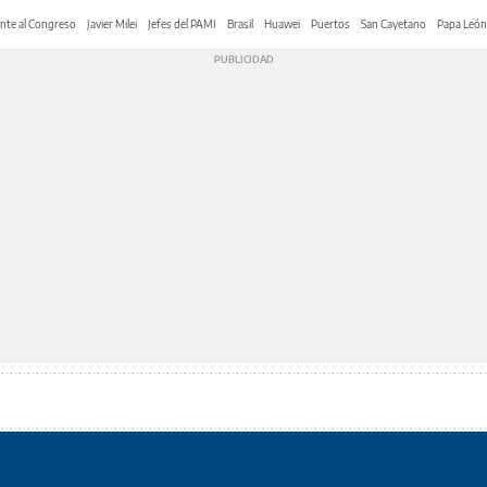
nte al Congreso
Javier Milei
Jefes del PAMI
Brasil
Huawei
Puertos
San Cayetano
Papa León