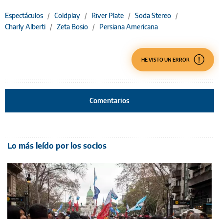
Espectáculos
/
Coldplay
/
River Plate
/
Soda Stereo
/
Charly Alberti
/
Zeta Bosio
/
Persiana Americana
HE VISTO UN ERROR
Comentarios
Lo más leído por los socios