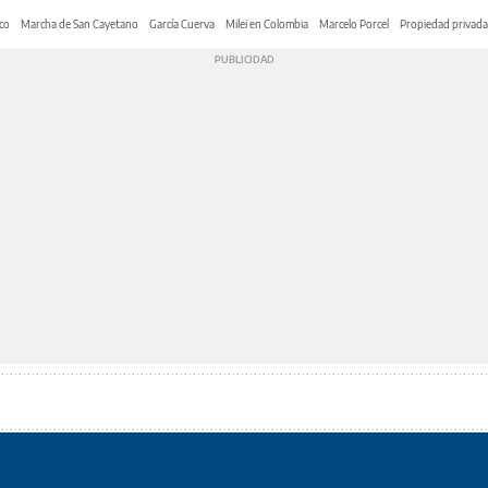
co
Marcha de San Cayetano
García Cuerva
Milei en Colombia
Marcelo Porcel
Propiedad privada