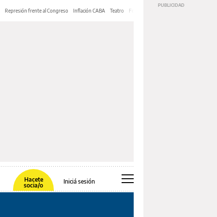
Represión frente al Congreso
Inflación CABA
Teatro
Feria de Editores
Mery Streep
Hacete
Iniciá sesión
socia/o