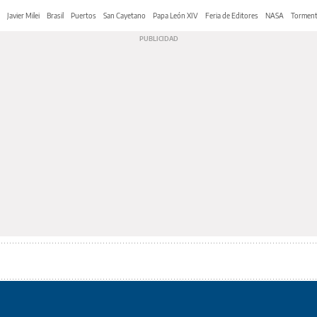
Javier Milei
Brasil
Puertos
San Cayetano
Papa León XIV
Feria de Editores
NASA
Tormen