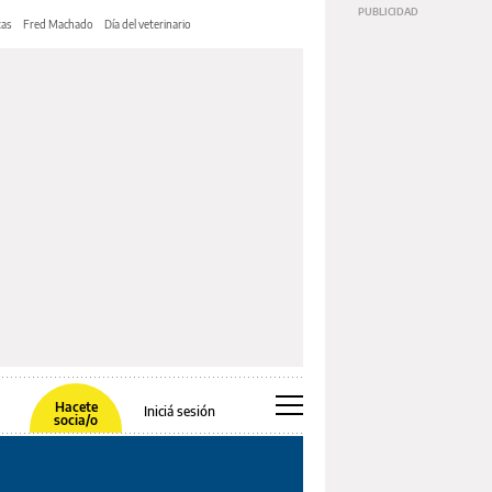
tas
Fred Machado
Día del veterinario
Hacete
Iniciá sesión
socia/o