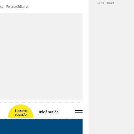
ta
Feria de Editores
Hacete
Iniciá sesión
socia/o