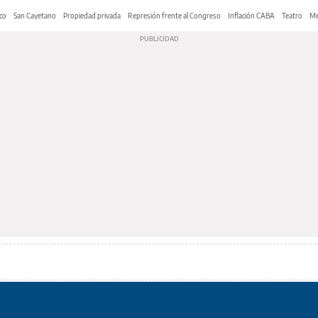
co
San Cayetano
Propiedad privada
Represión frente al Congreso
Inflación CABA
Teatro
Me