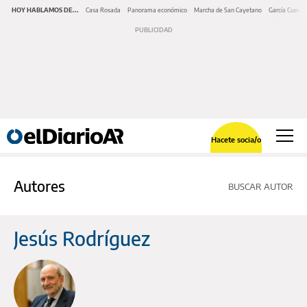
HOY HABLAMOS DE...
Casa Rosada
Panorama económico
Marcha de San Cayetano
García Cuerva
Hacete socia/o
Autores
BUSCAR AUTOR
Jesús Rodríguez