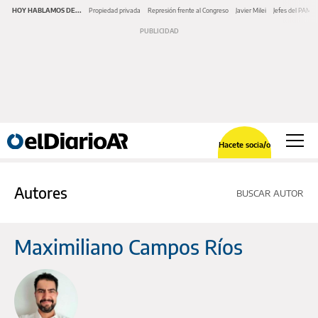
HOY HABLAMOS DE...
Propiedad privada
Represión frente al Congreso
Javier Milei
Jefes del PAMI
Hacete socia/o
Autores
BUSCAR AUTOR
Maximiliano Campos Ríos