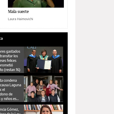
Mala suerte
Laura Haimovichi
ca
res gastados
transitar los
ses felices
prometió
to (restan 16)
ita condena
a causa Laguna
: el
dono de
 y niños es
o de lesa
nidad
encia Gómez,
tora de la Ley