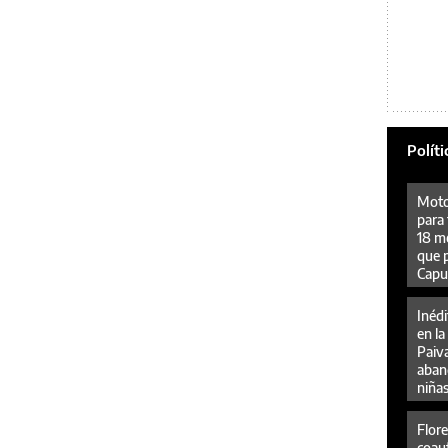
Políti
Moto
para 
18 me
que 
Capu
Inéd
en l
Paiva
aban
niñas
delit
huma
Flor
coau