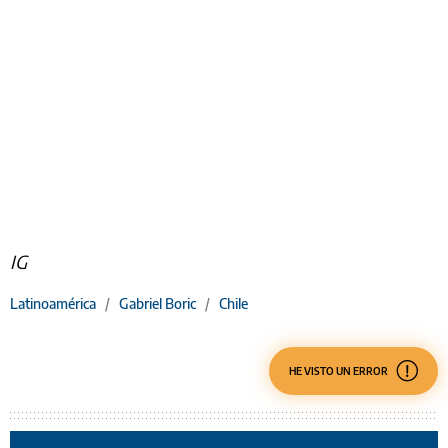
IG
Latinoamérica
/
Gabriel Boric
/
Chile
HE VISTO UN ERROR