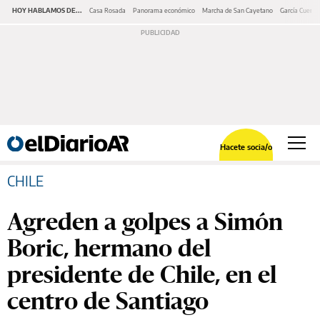
HOY HABLAMOS DE...
Casa Rosada
Panorama económico
Marcha de San Cayetano
García Cuerva
Hacete socia/o
CHILE
Agreden a golpes a Simón
Boric, hermano del
presidente de Chile, en el
centro de Santiago