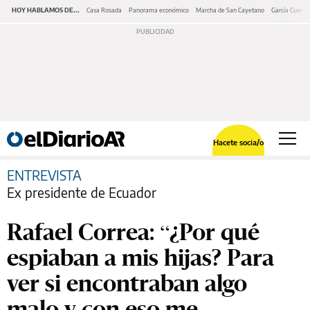
HOY HABLAMOS DE...
Casa Rosada
Panorama económico
Marcha de San Cayetano
García Cuerva
Hacete socia/o
ENTREVISTA
Ex presidente de Ecuador
Rafael Correa: “¿Por qué
espiaban a mis hijas? Para
ver si encontraban algo
malo y con eso me