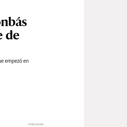
onbás
e de
que empezó en