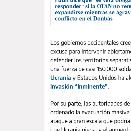
responder” si la OTAN no ren
expandirse mientras se agrav
conflicto en el Donbás
Los gobiernos occidentales cre
excusa para intervenir abierta
defender los territorios separat
una fuerza de casi 150.000 sold
Ucrania
y Estados Unidos ha ale
invasión “inminente”
.
Por su parte, las autoridades d
ordenado la evacuación masiva d
ataque a gran escala que podría 
que Ucrania niega, y el aumento 