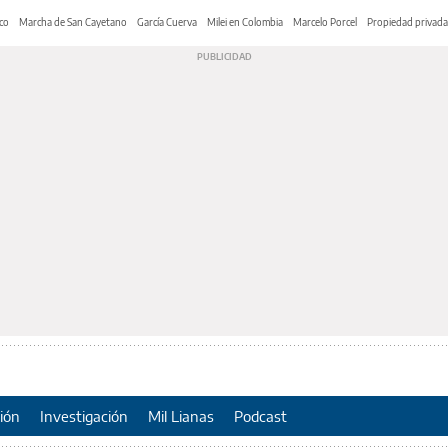
co
Marcha de San Cayetano
García Cuerva
Milei en Colombia
Marcelo Porcel
Propiedad privada
ión
Investigación
Mil Lianas
Podcast