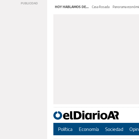
HOY HABLAMOS DE...
Casa Rosada
Panorama económi
Política
Economía
Sociedad
Opin