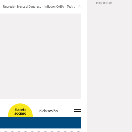
Represión frente al Congreso
Inflación CABA
Teatro
Feria de Editores
Mery Streep
Hacete
Iniciá sesión
socia/o