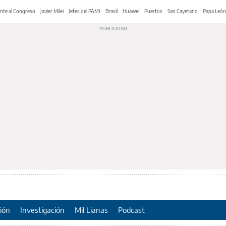
nte al Congreso
Javier Milei
Jefes del PAMI
Brasil
Huawei
Puertos
San Cayetano
Papa León
ión
Investigación
Mil Lianas
Podcast