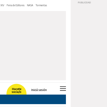
 XIV
Feria de Editores
NASA
Tormentas
Hacete
Iniciá sesión
socia/o