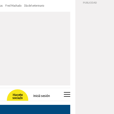
tas
Fred Machado
Día del veterinario
Hacete
Iniciá sesión
socia/o