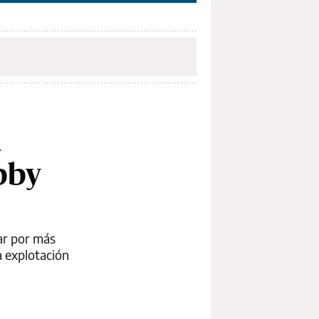
a
bby
ar por más
a explotación