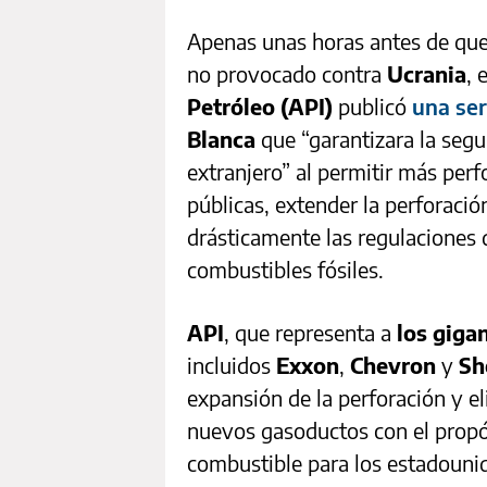
Apenas unas horas antes de que
no provocado contra
Ucrania
, 
Petróleo (API)
publicó
una ser
Blanca
que “garantizara la segur
extranjero” al permitir más perf
públicas, extender la perforaci
drásticamente las regulaciones
combustibles fósiles.
API
, que representa a
los giga
incluidos
Exxon
,
Chevron
y
Sh
expansión de la perforación y e
nuevos gasoductos con el propós
combustible para los estadouni