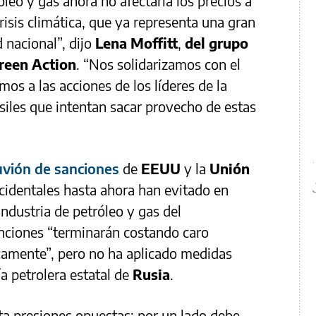
leo y gas ahora no afectaría los precios a
crisis climática, que ya representa una gran
 nacional”, dijo
Lena Moffitt
,
del grupo
reen Action
. “Nos solidarizamos con el
os a las acciones de los líderes de la
ósiles que intentan sacar provecho de estas
uvión de sanciones
de
EEUU
y la
Unión
ccidentales hasta ahora han evitado en
ndustria de petróleo y gas del
nciones “terminarán costando caro
camente”, pero no ha aplicado medidas
a petrolera estatal de
Rusia
.
ta presiones opuestas; por un lado debe