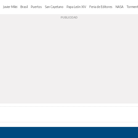
Javier Milei
Brasil
Puertos
San Cayetano
Papa León XIV
Feria de Editores
NASA
Tormen