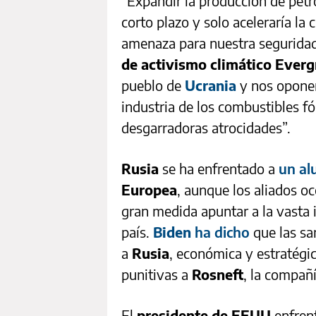
“Expandir la producción de petró
corto plazo y solo aceleraría la 
amenaza para nuestra seguridad
de activismo climático Everg
pueblo de
Ucrania
y nos oponem
industria de los combustibles f
desgarradoras atrocidades”.
Rusia
se ha enfrentado a
un al
Europea
, aunque los aliados o
gran medida apuntar a la vasta i
país.
Biden
ha dicho
que las sa
a
Rusia
, económica y estratégi
punitivas a
Rosneft
, la compañí
El
presidente de EEUU
enfren