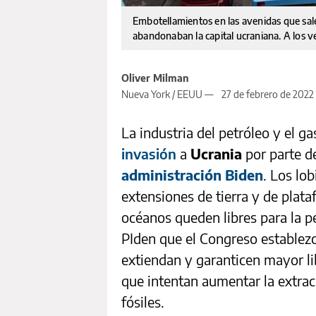
Embotellamientos en las avenidas que sale
abandonaban la capital ucraniana. A los v
Oliver Milman
Nueva York / EEUU —
27 de febrero de 2022
La industria del petróleo y el g
invasión
a
Ucrania
por parte 
administración Biden
. Los lo
extensiones de tierra y de plat
océanos queden libres para la pe
PIden que el Congreso establez
extiendan y garanticen mayor li
que intentan aumentar la extrac
fósiles.