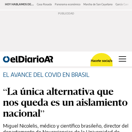
HOY HABLAMOS DE...
Casa Rosada
Panorama económico
Marcha de San Cayetano
García Cuerva
Hacete socia/o
EL AVANCE DEL COVID EN BRASIL
“La única alternativa que
nos queda es un aislamiento
nacional”
Miguel Nicolelis, médico y científico brasileño, director del
departamento de Neurociencias de la Universidad de