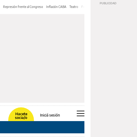
Represión frente al Congreso
Inflación CABA
Teatro
Feria de Editores
Mery Streep
Hacete
Iniciá sesión
socia/o