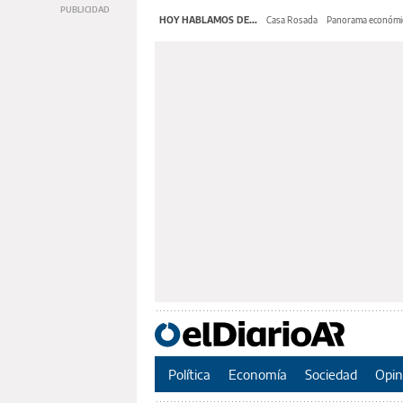
HOY HABLAMOS DE...
Casa Rosada
Panorama económi
Política
Economía
Sociedad
Opin