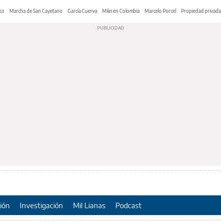
co
Marcha de San Cayetano
García Cuerva
Milei en Colombia
Marcelo Porcel
Propiedad privada
ión
Investigación
Mil Lianas
Podcast