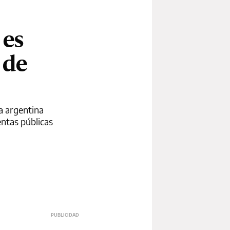
 es
 de
ía argentina
entas públicas