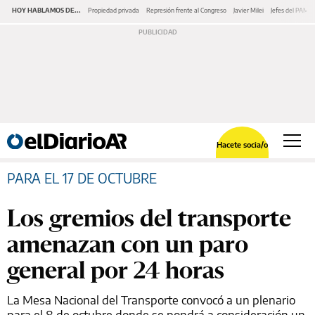
HOY HABLAMOS DE...
Propiedad privada
Represión frente al Congreso
Javier Milei
Jefes del PAMI
Hacete socia/o
PARA EL 17 DE OCTUBRE
Los gremios del transporte
amenazan con un paro
general por 24 horas
La Mesa Nacional del Transporte convocó a un plenario
para el 8 de octubre donde se pondrá a consideración un