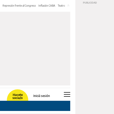
Represión frente al Congreso
Inflación CABA
Teatro
Feria de Editores
Mery Streep
Hacete
Iniciá sesión
socia/o