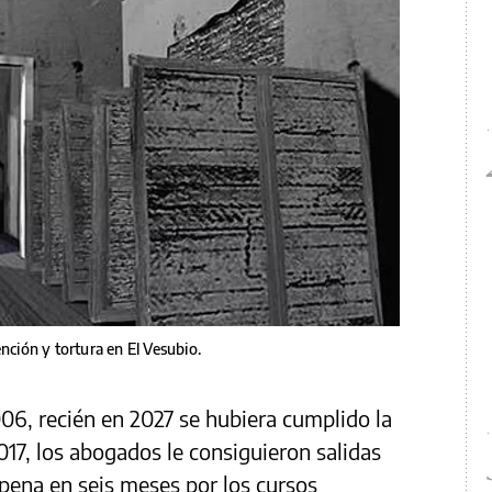
nción y tortura en El Vesubio.
6, recién en 2027 se hubiera cumplido la
017, los abogados le consiguieron salidas
a pena en seis meses por los cursos