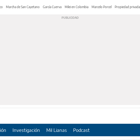
co
Marcha de San Cayetano
García Cuerva
Milei en Colombia
Marcelo Porcel
Propiedad privada
ión
Investigación
Mil Lianas
Podcast