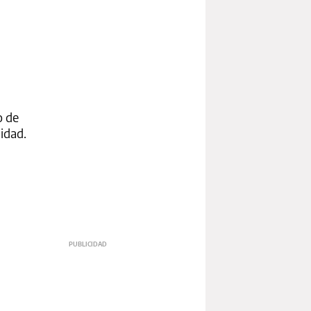
o de
idad.