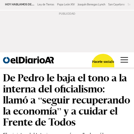
HOY HABLAMOS DE...
Ley de Tierras
Papa León XIV
Joaquín Benegas Lynch
San Cayetano
Swap
Hacete socia/o
De Pedro le baja el tono a la
interna del oficialismo:
llamó a “seguir recuperando
la economía” y a cuidar el
Frente de Todos