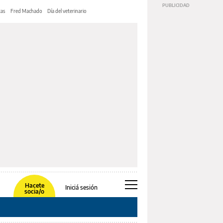
tas
Fred Machado
Día del veterinario
Hacete
Iniciá sesión
socia/o