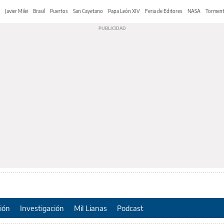
Javier Milei
Brasil
Puertos
San Cayetano
Papa León XIV
Feria de Editores
NASA
Tormen
ión
Investigación
Mil Lianas
Podcast