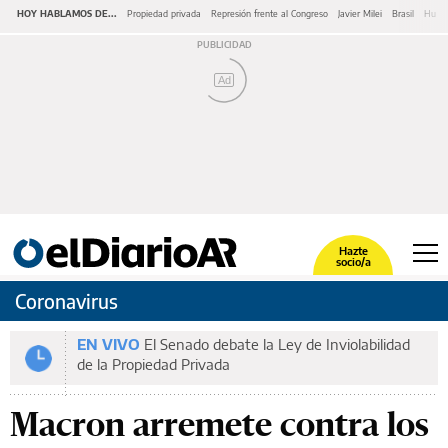
HOY HABLAMOS DE...
Propiedad privada
Represión frente al Congreso
Javier Milei
Brasil
Huaw
Ad
Hazte
socio/a
Coronavirus
EN VIVO
El Senado debate la Ley de Inviolabilidad
de la Propiedad Privada
Macron arremete contra los