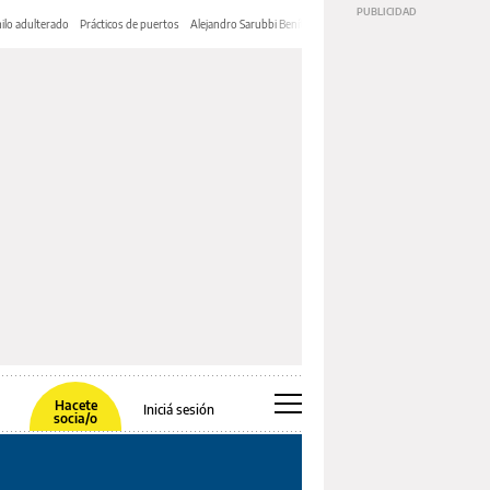
ilo adulterado
Prácticos de puertos
Alejandro Sarubbi Benítez
Hacete
Iniciá sesión
socia/o