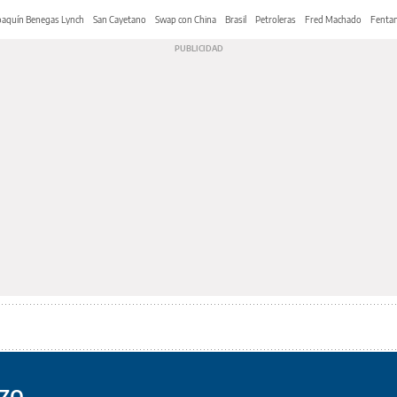
oaquín Benegas Lynch
San Cayetano
Swap con China
Brasil
Petroleras
Fred Machado
Fentan
nzo