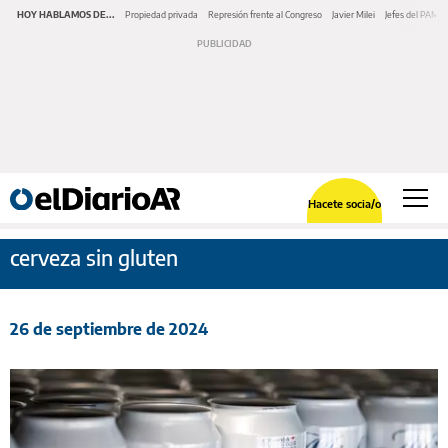
HOY HABLAMOS DE...
Propiedad privada
Represión frente al Congreso
Javier Milei
Jefes del PAMI
Hacete socia/o
cerveza sin gluten
26 de septiembre de 2024