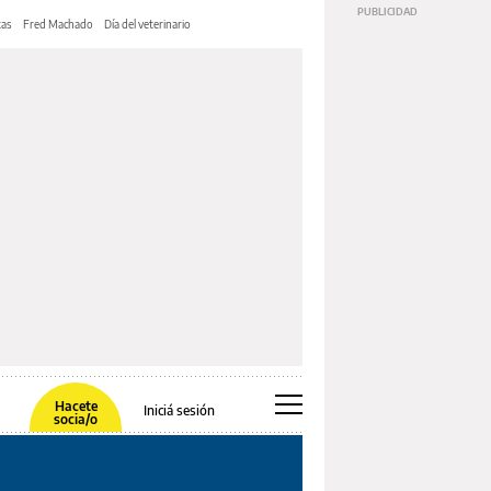
tas
Fred Machado
Día del veterinario
Hacete
Iniciá sesión
socia/o