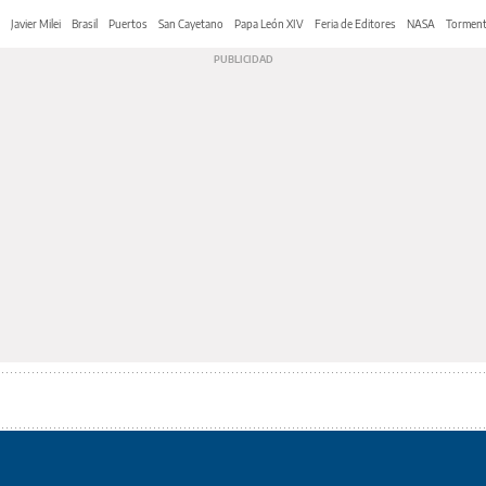
Javier Milei
Brasil
Puertos
San Cayetano
Papa León XIV
Feria de Editores
NASA
Tormen