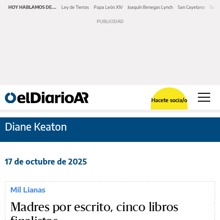
HOY HABLAMOS DE...
Ley de Tierras
Papa León XIV
Joaquín Benegas Lynch
San Cayetano
Swap
Hacete socia/o
Diane Keaton
17 de octubre de 2025
Mil Lianas
Madres por escrito, cinco libros