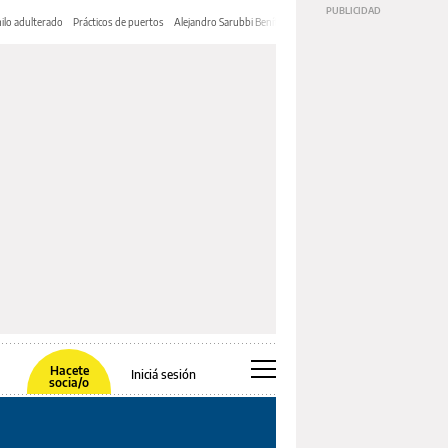
ilo adulterado
Prácticos de puertos
Alejandro Sarubbi Benítez
Hacete
Iniciá sesión
socia/o