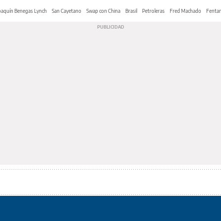
oaquín Benegas Lynch
San Cayetano
Swap con China
Brasil
Petroleras
Fred Machado
Fentan