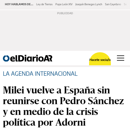
HOY HABLAMOS DE...
Ley de Tierras
Papa León XIV
Joaquín Benegas Lynch
San Cayetano
Swap
Hacete socia/o
LA AGENDA INTERNACIONAL
Milei vuelve a España sin
reunirse con Pedro Sánchez
y en medio de la crisis
política por Adorni