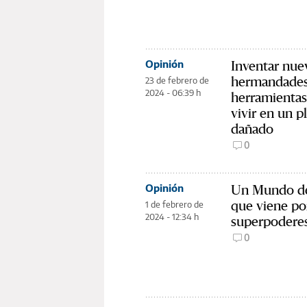
Inventar nuev
Opinión
hermandades
23 de febrero de
2024 - 06:39 h
herramientas:
vivir en un p
dañado
0
Un Mundo d
Opinión
que viene po
1 de febrero de
2024 - 12:34 h
superpodere
0