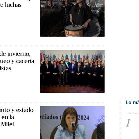
de luchas
de invierno,
ueo y cacería
istas
Lo má
ento y estado
 en la
1
 Milei