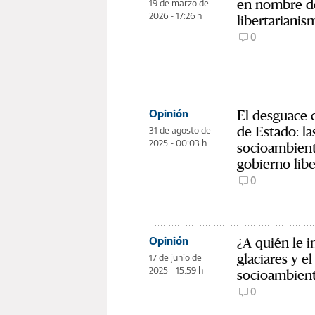
en nombre d
19 de marzo de
2026 - 17:26 h
libertarianis
0
El desguace 
Opinión
de Estado: la
31 de agosto de
2025 - 00:03 h
socioambient
gobierno libe
0
¿A quién le i
Opinión
glaciares y 
17 de junio de
2025 - 15:59 h
socioambient
0