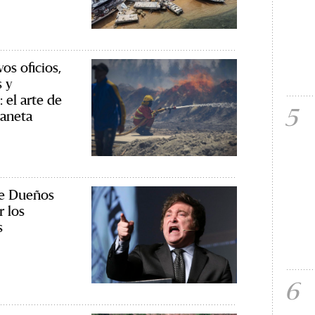
os oficios,
 y
 el arte de
5
laneta
e Dueños
r los
s
6