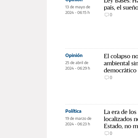
Ley Bases: H
país, el sueño
13 de mayo de
2024 - 06:15 h
0
El colapso no
Opinión
ambiental si
25 de abril de
2024 - 06:29 h
democrático
0
La era de los
Política
localizados 
19 de marzo de
2024 - 06:23 h
Estado, no 
0