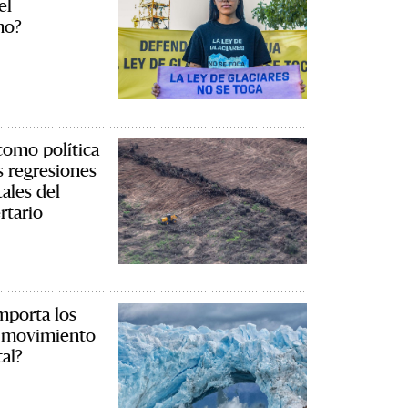
el
mo?
como política
s regresiones
ales del
rtario
mporta los
el movimiento
al?