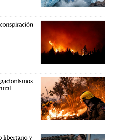
 conspiración
egacionismos
tural
 libertario y