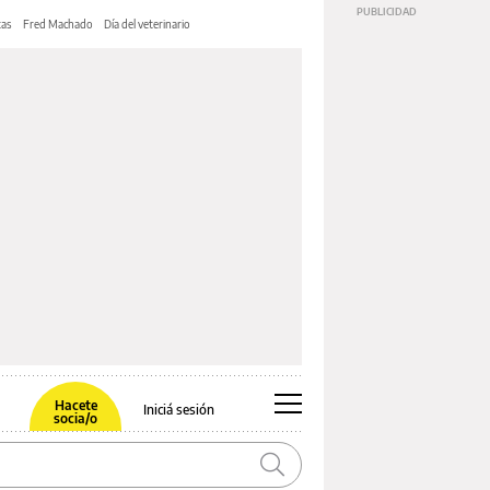
tas
Fred Machado
Día del veterinario
Hacete
Iniciá sesión
socia/o