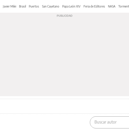
Javier Milei
Brasil
Puertos
San Cayetano
Papa León XIV
Feria de Editores
NASA
Tormen