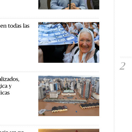
 en todas las
2
lizados,
ica y
licas