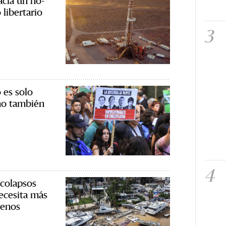
acia un no-
 libertario
3
 es solo
no también
4
 colapsos
necesita más
menos