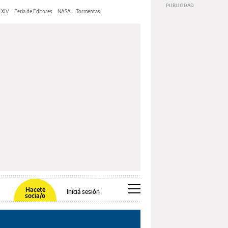
 XIV
Feria de Editores
NASA
Tormentas
Hacete
Iniciá sesión
socia/o