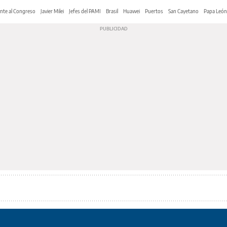
nte al Congreso
Javier Milei
Jefes del PAMI
Brasil
Huawei
Puertos
San Cayetano
Papa León