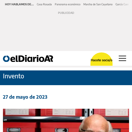
HOY HABLAMOS DE...
Casa Rosada
Panorama económico
Marcha de San Cayetano
García Cuerva
Hacete socia/o
Invento
27 de mayo de 2023