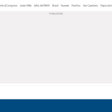
nte al Congreso
Javier Milei
Jefes del PAMI
Brasil
Huawei
Puertos
San Cayetano
Papa León