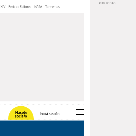
 XIV
Feria de Editores
NASA
Tormentas
Hacete
Iniciá sesión
socia/o