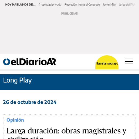
HOY HABLAMOS DE...
Propiedad privada
Represión frente al Congreso
Javier Milei
Jefes del PAMI
Hacete socia/o
Long Play
26 de octubre de 2024
Opinión
Larga duración: obras magistrales y