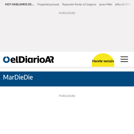
HOY HABLAMOS DE...
Propiedad privada
Represión frente al Congreso
Javier Milei
Jefes del PAMI
Hacete socia/o
MarDieDie