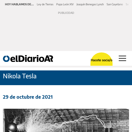
HOY HABLAMOS DE...
Ley de Tierras
Papa León XIV
Joaquín Benegas Lynch
San Cayetano
Swap
Hacete socia/o
Nikola Tesla
29 de octubre de 2021